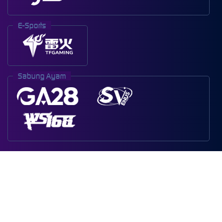
E-Sports
Sabung Ayam