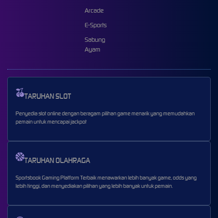
Arcade
E-Sports
Sabung
Ayam
TARUHAN SLOT
Penyedia slot online dengan beragam pilihan game menarik yang memudahkan
pemain untuk mencapai jackpot
TARUHAN OLAHRAGA
Sportsbook Gaming Platform Terbaik menawarkan lebih banyak game, odds yang
lebih tinggi, dan menyediakan pilihan yang lebih banyak untuk pemain.