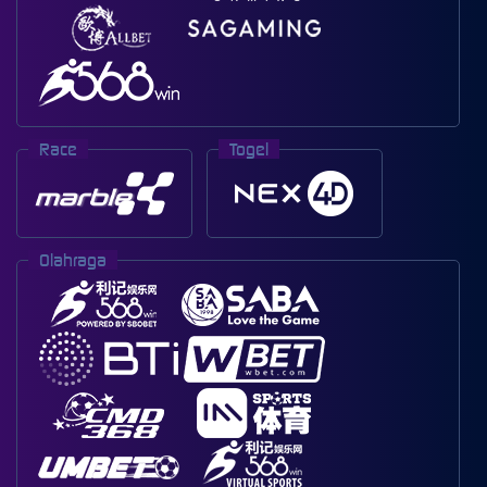
Race
Togel
Olahraga