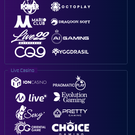
Live Casino